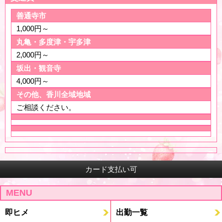
善通寺市
1,000円～
丸亀・多度津・宇多津
2,000円～
坂出・観音寺
4,000円～
その他、香川全域地域
ご相談ください。
カード支払い可
MENU
即ヒメ
出勤一覧