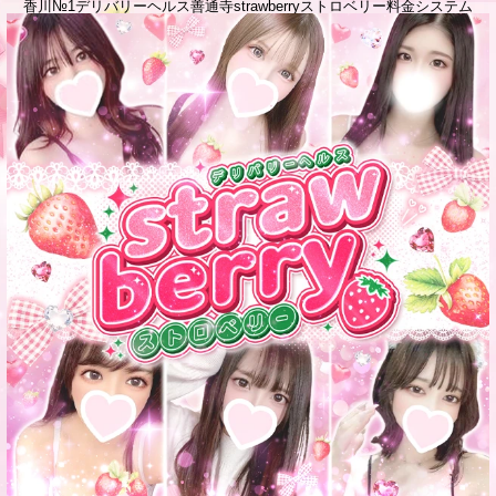
香川№1デリバリーヘルス善通寺strawberryストロベリー料金システム